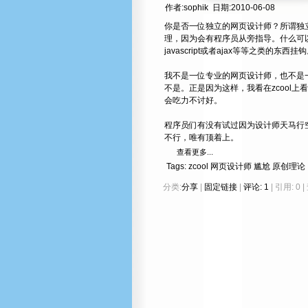
作者:sophik 日期:2010-06-08
你是否一位独立的网页设计师？所谓独
理，因为会有程序员从旁指导。什么可
javascript或者ajax等等之类的东西挂
我不是一位专业的网页设计师，也不是
不是。正是因为这样，我看在zcool
会吃力不讨好。
程序员们有没有试过因为设计师天马行
不行，唯有顶着上。
查看更多...
Tags:
zcool
网页设计师
尴尬
原创理论
分类:
分享
|
固定链接
|
评论: 1
| 引用: 0 