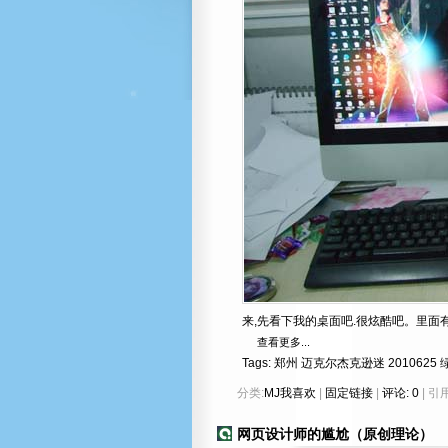
来,先看下我的桌面吧.很炫酷吧。里面
查看更多...
Tags:
郑州
迈克尔杰克逊迷
2010625
分类:
MJ我喜欢
|
固定链接
|
评论: 0
| 引用
网页设计师的尴尬（原创理论）