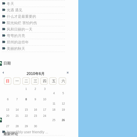
冬天
光遇 遇见
什么才是最重要的
阳光灿烂 害怕灼伤
风和日丽的一天
弯弯的月亮
郑州的这些年
美丽的秋天
日期
2010年6月
日
一
二
三
四
五
六
1
2
3
4
5
6
7
8
9
10
11
12
13
14
15
16
17
18
19
20
21
22
23
24
25
26
27
28
29
30
Incredibly user friendly ...
最新评论