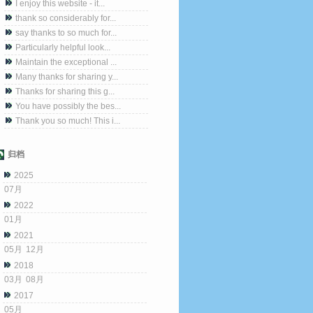
I enjoy this website - it...
thank so considerably for...
say thanks to so much for...
Particularly helpful look...
Maintain the exceptional ...
Many thanks for sharing y...
Thanks for sharing this g...
You have possibly the bes...
Thank you so much! This i...
归档
2025
07月
2022
01月
2021
05月
12月
2018
03月
08月
2017
05月