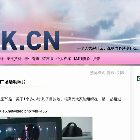
计
美文赏析
养生有道
留言版
个人档案
MJ我喜欢
摄影
预览模式:
普通
|
列表
城广场活动照片
座79路，晃了1个多小时.到了目的地。很高兴大家能组织在一起.一起度过
w.le6.net/video.php?vid=455