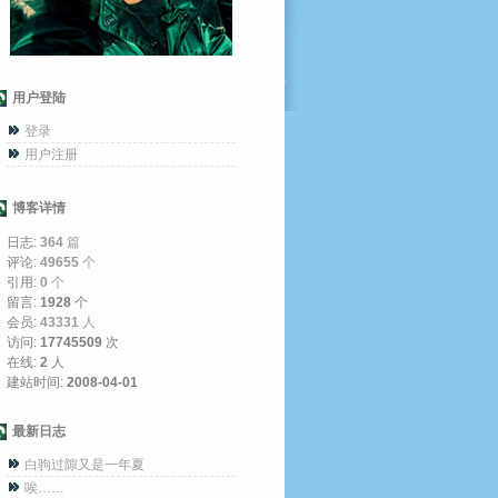
用户登陆
登录
用户注册
博客详情
日志:
364
篇
评论:
49655
个
引用:
0
个
留言:
1928
个
会员:
43331
人
访问:
17745509
次
在线:
2
人
建站时间:
2008-04-01
最新日志
白驹过隙又是一年夏
唉……