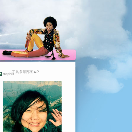
工具条顶部图�?
sophik