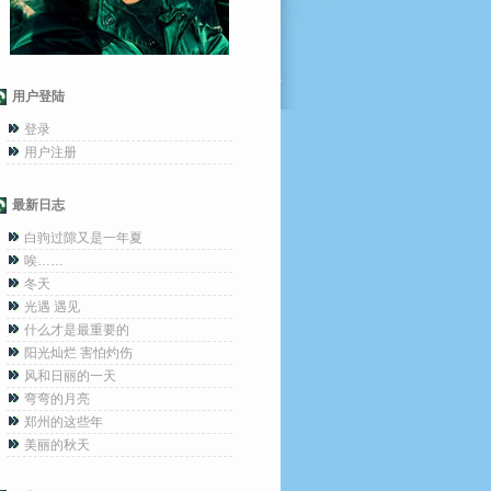
用户登陆
登录
用户注册
最新日志
白驹过隙又是一年夏
唉……
冬天
光遇 遇见
什么才是最重要的
阳光灿烂 害怕灼伤
风和日丽的一天
弯弯的月亮
郑州的这些年
美丽的秋天