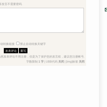
客发言不需要密码.
自动转换链接
禁止自动转换关键字
虽然发表评论不用注册，但是为了保护您的发言权，建议您
注册帐号
.
字数限制
1 字
| UBB代码
关闭
| [img]标签
关闭