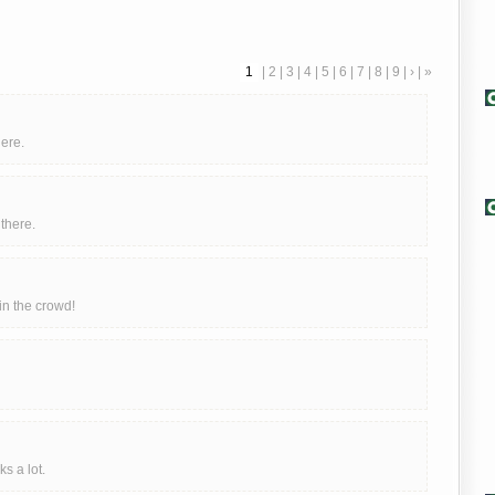
1
|
2
|
3
|
4
|
5
|
6
|
7
|
8
|
9
|
›
|
»
here.
there.
in the crowd!
ks a lot.