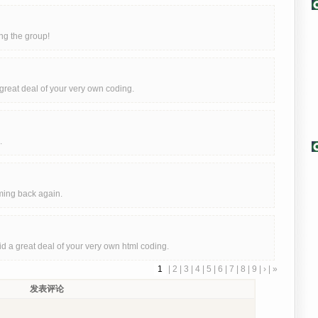
ng the group!
great deal of your very own coding.
.
oming back again.
d a great deal of your very own html coding.
1
|
2
|
3
|
4
|
5
|
6
|
7
|
8
|
9
|
›
|
»
发表评论