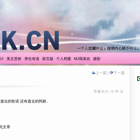
计
美文赏析
养生有道
留言版
个人档案
MJ我喜欢
摄影
上一篇
|
下一篇
字体大小:
小
中
大
有逝去的歌谣 还有逝去的阿娇。
此文章