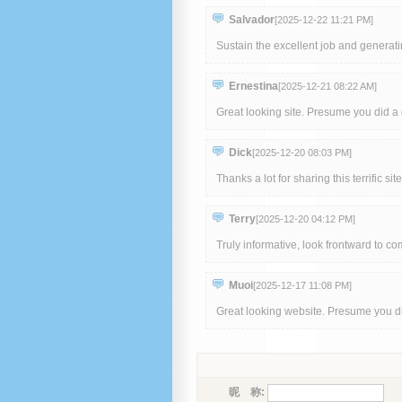
Salvador
[2025-12-22 11:21 PM
]
Sustain the excellent job and generati
Ernestina
[2025-12-21 08:22 AM
]
Great looking site. Presume you did a 
Dick
[2025-12-20 08:03 PM
]
Thanks a lot for sharing this terrific site
Terry
[2025-12-20 04:12 PM
]
Truly informative, look frontward to c
Muoi
[2025-12-17 11:08 PM
]
Great looking website. Presume you di
昵 称: