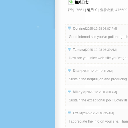
相关日志:
评论: 7661 |
引用: 0
| 查看次数: 476609
Corrine
[2025-12-28 08:07 PM
]
Good internet site you've gotten right 
Tamera
[2025-12-28 07:39 AM
]
How are you, nice web-site you've got 
Dean
[2025-12-25 12:11 AM
]
Sustain the helpful job and producing 
Mikayla
[2025-12-23 03:00 AM
]
Sustain the exceptional job !! Lovin' it!
Ofelia
[2025-12-23 00:35 AM
]
I appreciate the info on your site. Than