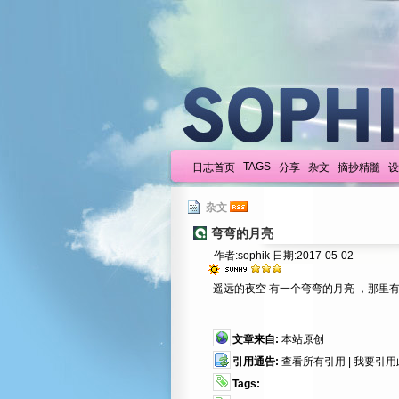
TAGS
日志首页
分享
杂文
摘抄精髓
设
杂文
弯弯的月亮
作者:sophik 日期:2017-05-02
遥远的夜空 有一个弯弯的月亮 ，那里
文章来自:
本站原创
引用通告:
查看所有引用
|
我要引用
Tags: