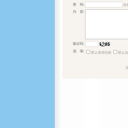
密 码:
游
内 容:
验证码:
选 项:
禁止表情转换
禁止