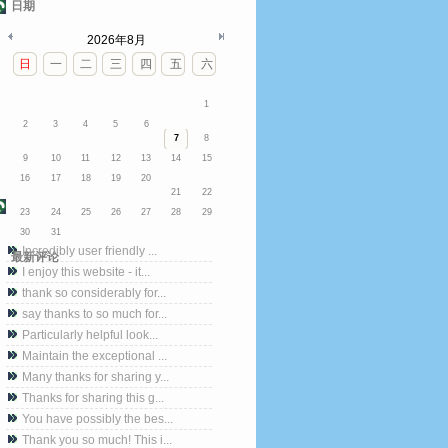
日期
2026年8月
日
一
二
三
四
五
六
1
2
3
4
5
6
7
8
9
10
11
12
13
14
15
16
17
18
19
20
21
22
23
24
25
26
27
28
29
30
31
Incredibly user friendly ...
最新评论
I enjoy this website - it...
thank so considerably for...
say thanks to so much for...
Particularly helpful look...
Maintain the exceptional ...
Many thanks for sharing y...
Thanks for sharing this g...
You have possibly the bes...
Thank you so much! This i...