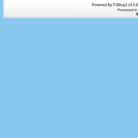
Powered By PJBlog3 v3.0.6
Processed in
豫