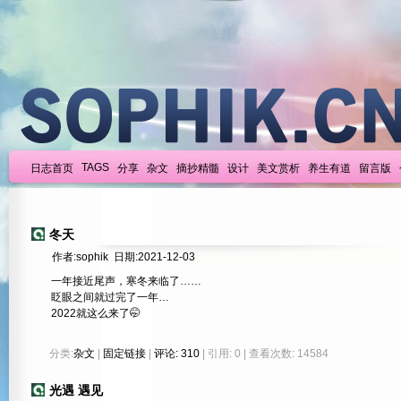
TAGS
日志首页
分享
杂文
摘抄精髓
设计
美文赏析
养生有道
留言版
冬天
作者:sophik 日期:2021-12-03
一年接近尾声，寒冬来临了……
眨眼之间就过完了一年…
2022就这么来了🤭
分类:
杂文
|
固定链接
|
评论: 310
| 引用: 0 | 查看次数: 14584
光遇 遇见