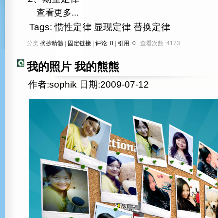
查看更多...
Tags:
惯性定律
显现定律
替换定律
分类:
摘抄精髓
|
固定链接
|
评论: 0
|
引用: 0
| 查看次数: 4173
我的照片 我的熊熊
作者:sophik 日期:2009-07-12