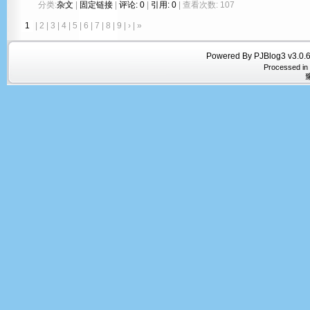
分类:
杂文
|
固定链接
|
评论: 0
|
引用: 0
| 查看次数: 107
1
|
2
|
3
|
4
|
5
|
6
|
7
|
8
|
9
|
›
|
»
Powered By PJBlog3 v3.0.6
Processed in
豫