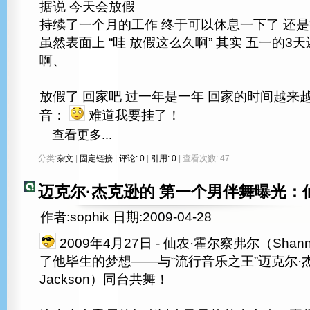
据说 今天会放假
持续了一个月的工作 终于可以休息一下了 还
虽然表面上 “哇 放假这么久啊” 其实 五一的3
啊、
放假了 回家吧 过一年是一年 回家的时间越来越
音：
难道我要挂了！
查看更多...
分类:
杂文
|
固定链接
|
评论: 0
|
引用: 0
| 查看次数: 47
迈克尔·杰克逊的 第一个男伴舞曝光：
作者:sophik 日期:2009-04-28
2009年4月27日 - 仙农·霍尔察弗尔（Shanno
了他毕生的梦想——与“流行音乐之王”迈克尔·杰克
Jackson）同台共舞！