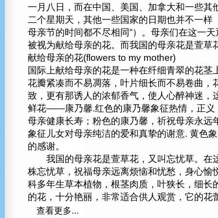
一月八日，而在中国、美国、加拿大和一些其
二个星期天，其他一些国家的日期也并不一样（
母亲节的时间都不尽相同”）。母亲们在这一天
被视为献给母亲的花。而我国的母亲花是萱草
献给母亲的花(flowers to my mother)
国际上献给母亲的花是一种在纤细青翠的花茎
花瓣紧凑而不易凋落，叶片细长而不易卷曲，
致，更有那诱人的浓郁香气，使人心醉神迷，
鲜花——康乃馨.红色的康乃馨象征热情，正义
母亲健康长寿；粉色的康乃馨，祈祝母亲永远
象征儿女对母亲纯洁的爱和真挚的谢意. 黄色
的感谢。
我国的母亲花是萱草花，又叫忘忧草。在这
株忘忧草，祝福母亲远离烦恼和忧愁，身心愉
科多年生草本植物，根茎肉质，叶狭长，细长
的花，十分艳丽，非常适合供人观赏，它的花
查看更多...