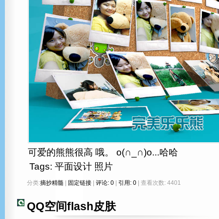
可爱的熊熊很高 哦。 o(∩_∩)o...哈哈
Tags:
平面设计
照片
分类:
摘抄精髓
|
固定链接
|
评论: 0
|
引用: 0
| 查看次数: 4401
QQ空间flash皮肤